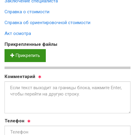
Заключение специалиста
Справка о стоимости
Справка об ориентировочной стоимости
Акт осмотра
Прик­реп­лен­ные фай­лы
Прикрепить
Ком­мен­та­рий
Те­ле­фон