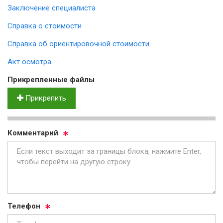
Заключение специалиста
Справка о стоимости
Справка об ориентировочной стоимости
Акт осмотра
Прик­реп­лен­ные фай­лы
Прикрепить
Ком­мен­та­рий
Те­ле­фон