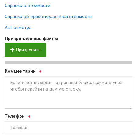
Справка о стоимости
Справка об ориентировочной стоимости
Акт осмотра
Прик­реп­лен­ные фай­лы
Прикрепить
Ком­мен­та­рий
Те­ле­фон