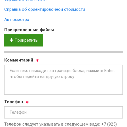
Справка об ориентировочной стоимости
Акт осмотра
Прик­реп­лен­ные фай­лы
Прикрепить
Ком­мен­та­рий
Те­ле­фон
Телефон следует указывать в следующем виде: +7 (925)