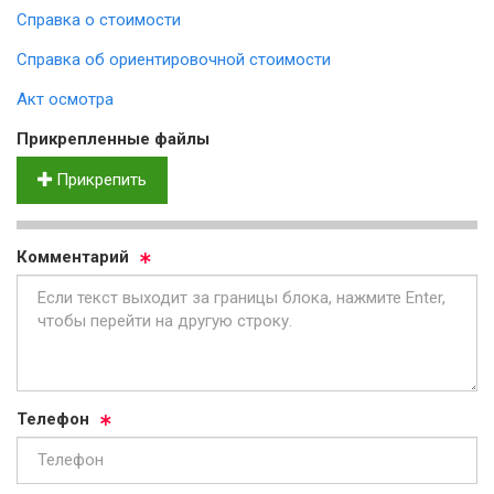
Справка о стоимости
Справка об ориентировочной стоимости
Акт осмотра
Прик­реп­лен­ные фай­лы
Прикрепить
Ком­мен­та­рий
Те­ле­фон